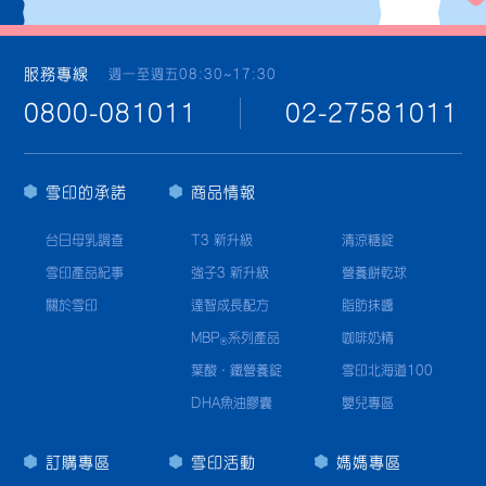
服務專線
週一至週五08:30~17:30
0800-081011
02-27581011
雪印的承諾
商品情報
台日母乳調查
T3 新升級
清涼糖錠
雪印產品紀事
強子3 新升級
營養餅乾球
關於雪印
達智成長配方
脂肪抹醬
MBP
系列產品
咖啡奶精
®
葉酸·鐵營養錠
雪印北海道100
DHA魚油膠囊
嬰兒專區
訂購專區
雪印活動
媽媽專區