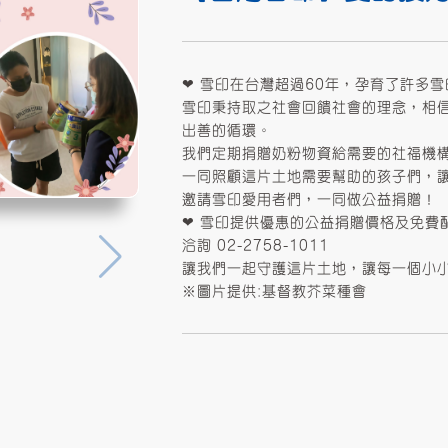
❤ 雪印在台灣超過60年，孕育了許多雪
雪印秉持取之社會回饋社會的理念，相
出善的循環。
我們定期捐贈奶粉物資給需要的社福機
一同照顧這片土地需要幫助的孩子們，
邀請雪印愛用者們，一同做公益捐贈！
❤ 雪印提供優惠的公益捐贈價格及免費
洽詢 02-2758-1011
讓我們一起守護這片土地，讓每一個小
※圖片提供:基督教芥菜種會