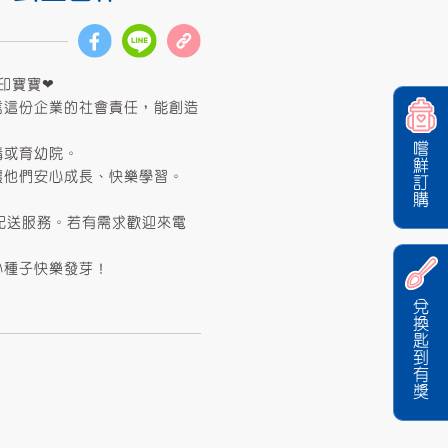
印寶寶❤
信這份企業的社會責任，能創造
嚐鮮訂購
構或育幼院。
讓他們安心成長、快樂學習。
配送服務。若有需求歡迎來電
小種子快樂發芽！
兌換匙到有獎