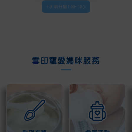
T3 新升級TGF-β
雪印寵愛媽咪服務