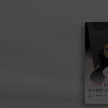
【TGF-
日本媽媽A
👶🏻寶寶
は、やっぱ
に一番大
ですね！ 
「安心」
重要的果然