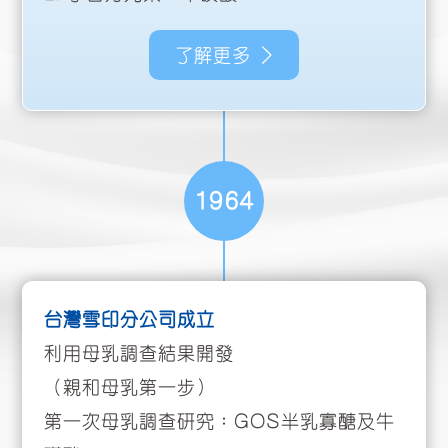
了解更多
1964
台灣雪印分公司成立
利用母乳調查結果開發
（親和母乳第一步）
第一次母乳調查研究：GOS半乳寡醣及牛