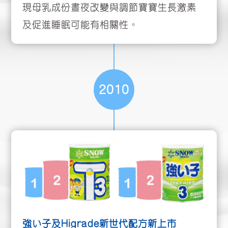
現母乳成份晝夜改變與調節寶寶生長激素
及促進睡眠可能有相關性。
2010
強い子及Higrade新世代配方新上市