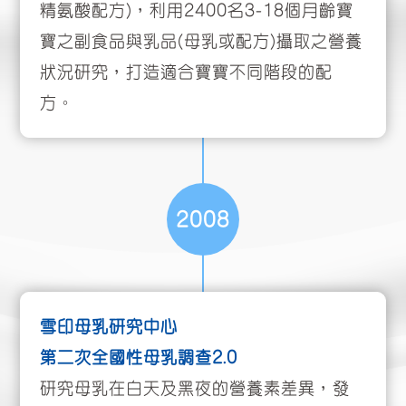
精氨酸配方)，利用2400名3-18個月齡寶
寶之副食品與乳品(母乳或配方)攝取之營養
狀況研究，打造適合寶寶不同階段的配
方。
2008
雪印母乳研究中心
第二次全國性母乳調查2.0
研究母乳在白天及黑夜的營養素差異，發