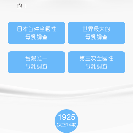
的！
日本首件全國性
世界最大的
母乳調查
母乳調查
台灣唯一
第三次全國性
母乳調查
母乳調查
1925
(大正14年)