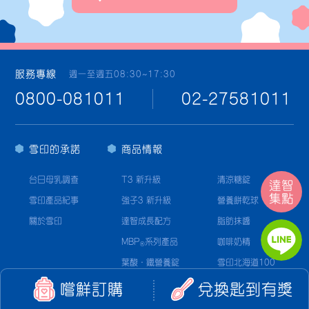
服務專線
週一至週五08:30~17:30
0800-081011
02-27581011
雪印的承諾
商品情報
台日母乳調查
T3 新升級
清涼糖錠
達智
集點
雪印產品紀事
強子3 新升級
營養餅乾球
關於雪印
達智成長配方
脂肪抹醬
MBP
系列產品
咖啡奶精
®
葉酸·鐵營養錠
雪印北海道100
DHA魚油膠囊
嬰兒專區
嚐鮮訂購
兌換匙到有獎