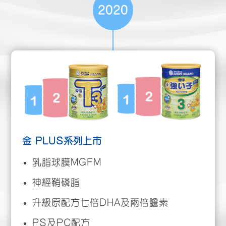
2020
金 PLUS系列上市
乳脂球膜MGFM
神經鞘磷脂
升級原配方七倍DHA及兩倍膽素
PS及PC配方