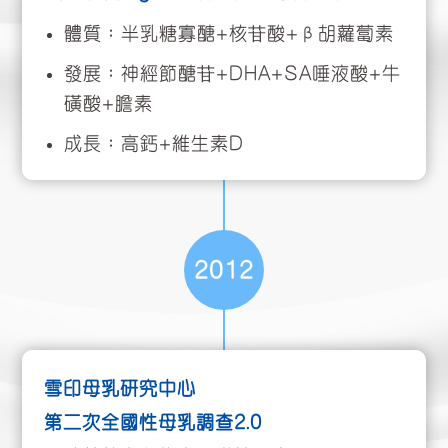
體質：半乳糖寡醣+核苷酸+β胡蘿蔔素
發展：神經節醣苷+DHA+SA唾液酸+牛
磺酸+膽素
成長：高鈣+維生素D
2012
雪印母乳研究中心
第二次全國性母乳調查2.0