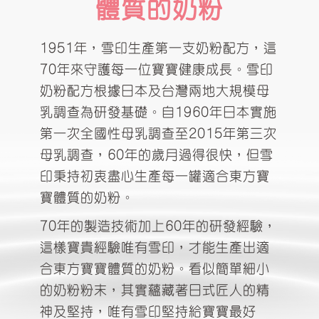
體質的奶粉
1951年，雪印生產第一支奶粉配方，這
70年來守護每一位寶寶健康成長。雪印
奶粉配方根據日本及台灣兩地大規模母
乳調查為研發基礎。自1960年日本實施
第一次全國性母乳調查至2015年第三次
母乳調查，60年的歲月過得很快，但雪
印秉持初衷盡心生產每一罐適合東方寶
寶體質的奶粉。
70年的製造技術加上60年的研發經驗，
這樣寶貴經驗唯有雪印，才能生產出適
合東方寶寶體質的奶粉。看似簡單細小
的奶粉粉末，其實蘊藏著日式匠人的精
神及堅持，唯有雪印堅持給寶寶最好