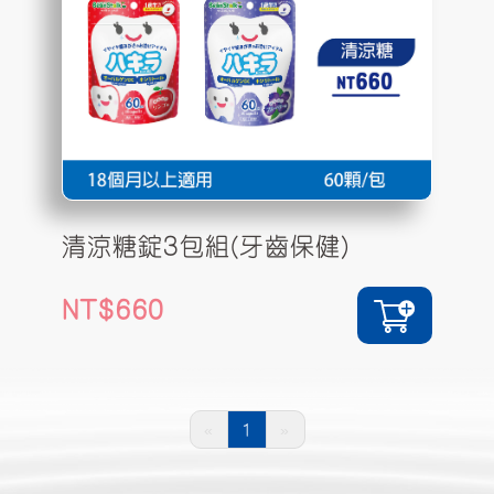
清涼糖錠3包組(牙齒保健)
660
«
1
»