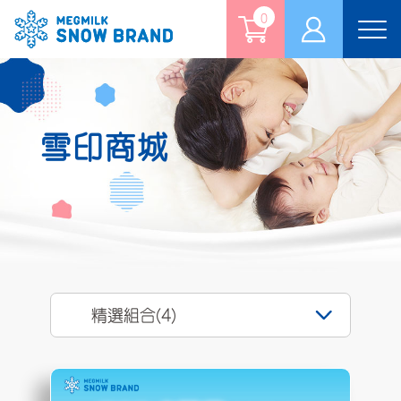
0
Tog
nav
雪印商城