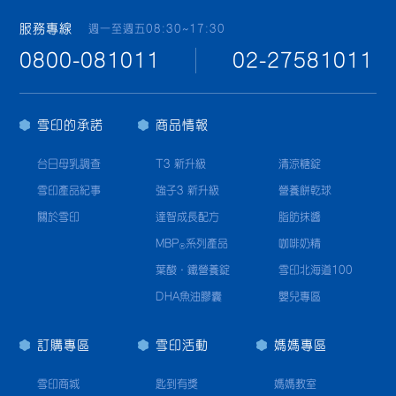
服務專線
週一至週五08:30~17:30
0800-081011
02-27581011
雪印的承諾
商品情報
台日母乳調查
T3 新升級
清涼糖錠
雪印產品紀事
強子3 新升級
營養餅乾球
關於雪印
達智成長配方
脂肪抹醬
MBP
系列產品
咖啡奶精
®
葉酸·鐵營養錠
雪印北海道100
DHA魚油膠囊
嬰兒專區
訂購專區
雪印活動
媽媽專區
雪印商城
匙到有獎
媽媽教室