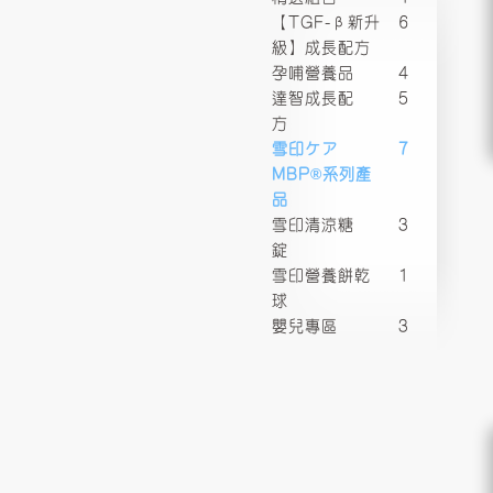
【TGF-β新升
6
級】成長配方
孕哺營養品
4
達智成長配
5
方
雪印ケア
7
MBP®系列產
品
雪印清涼糖
3
錠
雪印營養餅乾
1
球
嬰兒專區
3