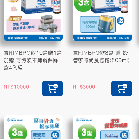
雪印MBP®飲10盒贈1盒
雪印MBP®飲3盒 贈 妙
加贈 可微波不鏽鋼保鮮
管家時尚食物罐(500ml)
盒4入組
10000
3000