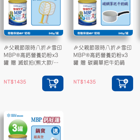
🎉父親節限時八折🎉雪印
🎉父親節限時八折🎉雪印
MBP®高鈣營養奶粉x3
MBP®高鈣營養奶粉x3
罐 贈 滅蚊拍(熊大款/莎
罐 贈 碳鋼單把牛奶鍋
莉款)
1435
1435