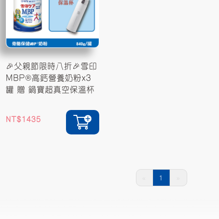
🎉父親節限時八折🎉雪印
MBP®高鈣營養奶粉x3
罐 贈 鍋寶超真空保溫杯
1435
«
1
»