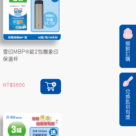
嚐鮮訂購
雪印MBP®錠2包贈象印
保溫杯
3600
兌換匙到有獎