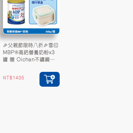
🎉父親節限時八折🎉雪印
MBP®高鈣營養奶粉x3
罐 贈 Oichan不鏽鋼隨
行餐盒
1435