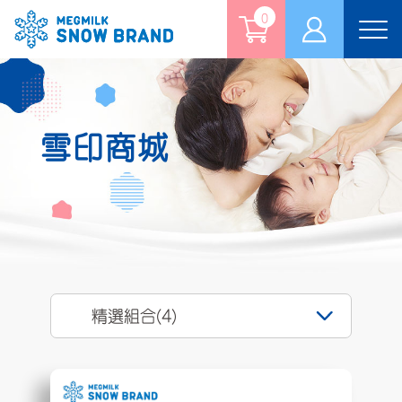
0
Tog
nav
雪印商城