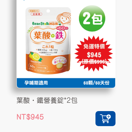
葉酸•鐵營養錠*2包
945