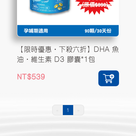
【限時優惠•下殺六折】DHA 魚
油・維生素 D3 膠囊*1包
539
«
1
»