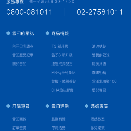
服務專線
週一至週五08:30~17:30
0800-081011
02-27581011
雪印的承諾
商品情報
台日母乳調查
T3 新升級
清涼糖錠
雪印產品紀事
強子3 新升級
營養餅乾球
關於雪印
達智成長配方
脂肪抹醬
MBP
系列產品
咖啡奶精
®
葉酸·鐵營養錠
雪印北海道100
DHA魚油膠囊
嬰兒專區
訂購專區
雪印活動
媽媽專區
雪印商城
匙到有獎
媽媽教室
訂單查詢
每月活動
孕兒衛教