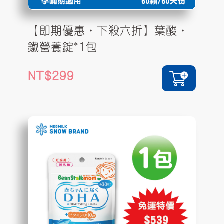
【即期優惠•下殺六折】葉酸•
鐵營養錠*1包
299