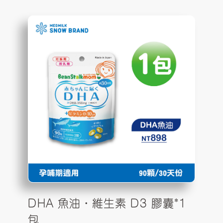
DHA 魚油・維生素 D3 膠囊*1
包