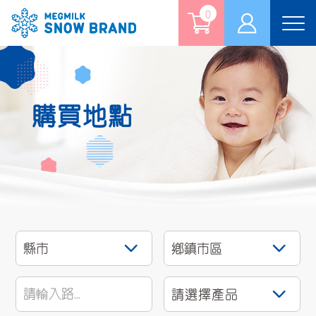
0
Tog
nav
購買地點
請選擇產品