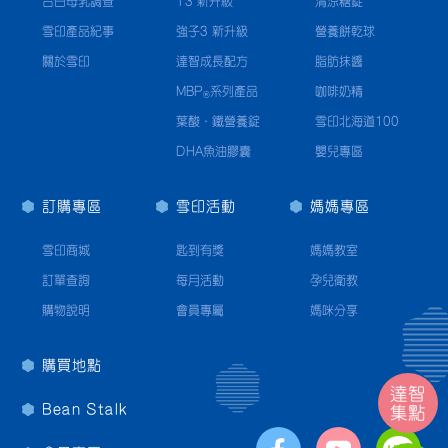
台日母乳調查
T3 新升級
清涼糖錠
雪印產品紀事
強子3 新升級
營養餅乾球
關於雪印
達智成長配方
脂肪抹醬
MBP
系列產品
咖啡奶精
®
葉酸·鐵營養錠
雪印北海道100
DHA魚油膠囊
嬰兒專區
訂購專區
雪印活動
媽媽專區
雪印商城
匙到有獎
媽媽教室
訂單查詢
每月活動
孕兒衛教
購物說明
會員專屬
媽咪分享
購買地點
達智
Bean Stalk
集點