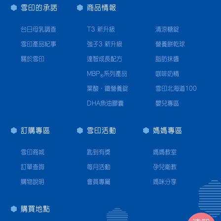
雪印的承諾
商品情報
台日母乳調查
T3 新升級
清涼糖錠
雪印產品紀事
強子3 新升級
營養餅乾球
關於雪印
達智成長配方
脂肪抹醬
MBP
系列產品
咖啡奶精
®
葉酸·鐵營養錠
雪印北海道100
DHA魚油膠囊
嬰兒專區
訂購專區
雪印活動
媽媽專區
雪印商城
匙到有獎
媽媽教室
訂單查詢
每月活動
孕兒衛教
購物說明
會員專屬
媽咪分享
購買地點